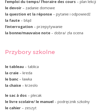
l’emploi du temps/ l’horaire des cours
– plan lekcji
le devoir
– zadanie domowe
la question et la réponse
– pytanie i odpowiedź
la faute
– błąd
l’interrogation
– przepytywanie
la bonne/mauvaise note
– dobra/ zła ocena
Przybory szkolne
le tableau
– tablica
la craie
– kreda
le banc
– ławka
la chaise
– krzesło
le sac à dos
– plecak
le livre scolaire/ le manuel
– podręcznik szkolny
le cahier
– zeszyt