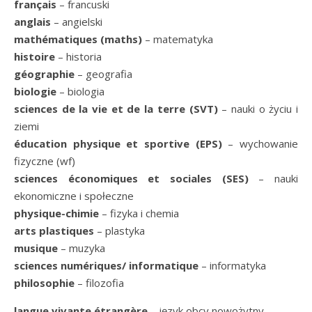
français
– francuski
anglais
– angielski
mathématiques (maths)
– matematyka
histoire
– historia
géographie
– geografia
biologie
– biologia
sciences de la vie et de la terre (SVT)
– nauki o życiu i
ziemi
éducation physique et sportive (EPS)
– wychowanie
fizyczne (wf)
sciences économiques et sociales (SES)
– nauki
ekonomiczne i społeczne
physique-chimie
– fizyka i chemia
arts plastiques
– plastyka
musique
– muzyka
sciences numériques/ informatique
– informatyka
philosophie
– filozofia
langue vivante étrangère
– język obcy nowożytny