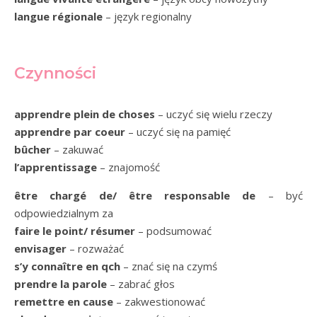
langue régionale
– język regionalny
Czynności
apprendre plein de choses
– uczyć się wielu rzeczy
apprendre par coeur
– uczyć się na pamięć
bûcher
– zakuwać
l’apprentissage
– znajomość
être chargé de/ être responsable de
– być
odpowiedzialnym za
faire le point/ résumer
– podsumować
envisager
– rozważać
s’y connaître en qch
– znać się na czymś
prendre la parole
– zabrać głos
remettre en cause
– zakwestionować