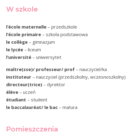
W szkole
l’école maternelle
– przedszkole
l’école primaire
– szkoła podstawowa
le collège
– gimnazjum
le lycée
– liceum
l’université
– uniwersytet
maître(sse)/ professeur/ prof
– nauczyciel/ka
instituteur
– nauczyciel (przedszkolny, wczesnoszkolny)
directeur(trice)
– dyrektor
élève
– uczeń
étudiant
– student
le baccalauréat/ le bac
– matura
Pomieszczenia