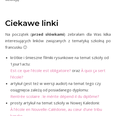
Ciekawe linki
Na początek (
przed słówkami
) zebrałam dla Was kilka
interesujących linków związanych z tematyką szkolną po
francusku 🙂
krótkie i śmieszne filmiki rysunkowe na temat szkoły od
1jour1actu:
Est-ce que l’école est obligatoire?
oraz
À quoi ça sert
l’école?
artykuł (jest też w wersji audio!) na temat tego czy
osiągnięcia zależą od posiadanego dyplomu:
Rentrée scolaire : le mérite dépend-il du diplôme?
prosty artykuł na temat szkoły w Nowej Kaledonii:
À l’école en Nouvelle-Calédonie, au cœur d’une tribu
kanake