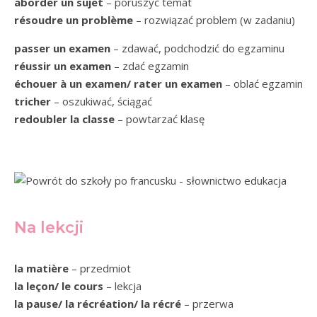
aborder un sujet
– poruszyć temat
résoudre un problème
– rozwiązać problem (w zadaniu)
passer un examen
– zdawać, podchodzić do egzaminu
réussir un examen
– zdać egzamin
échouer à un examen/ rater un examen
– oblać egzamin
tricher
– oszukiwać, ściągać
redoubler la classe
– powtarzać klasę
Na lekcji
la matière
– przedmiot
la leçon/ le cours
– lekcja
la pause/ la récréation/ la récré
– przerwa