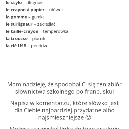
le stylo
– długopis
le crayon à papier
– ołówek
la gomme
– gumka
le surligneur
– zakreślać
le taille-crayon
– temperówka
la trousse
– piórnik
la clé USB
– pendrive
Mam nadzieję, że spodobał Ci się ten zbiór
słownictwa szkolnego po francusku!
Napisz w komentarzu, które słówko jest
dla Ciebie najbardziej przydatne albo
najśmieszniejsze 🙂
Możesz też wysłać linka do tego artykułu