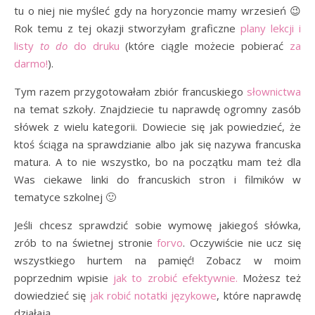
tu o niej nie myśleć gdy na horyzoncie mamy wrzesień 😉
Rok temu z tej okazji stworzyłam graficzne
plany lekcji i
listy
to do
do druku
(które ciągle możecie pobierać
za
darmo!
).
Tym razem przygotowałam zbiór francuskiego
słownictwa
na temat szkoły. Znajdziecie tu naprawdę ogromny zasób
słówek z wielu kategorii. Dowiecie się jak powiedzieć, że
ktoś ściąga na sprawdzianie albo jak się nazywa francuska
matura. A to nie wszystko, bo na początku mam też dla
Was ciekawe linki do francuskich stron i filmików w
tematyce szkolnej 🙂
Jeśli chcesz sprawdzić sobie wymowę jakiegoś słówka,
zrób to na świetnej stronie
forvo
. Oczywiście nie ucz się
wszystkiego hurtem na pamięć! Zobacz w moim
poprzednim wpisie
jak to zrobić efektywnie.
Możesz też
dowiedzieć się
jak robić notatki językowe
, które naprawdę
działają.