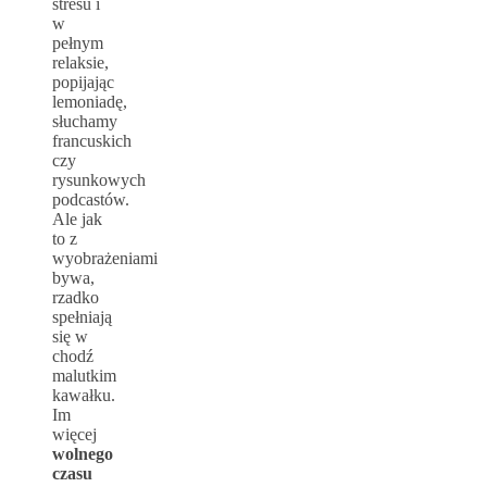
stresu i
w
pełnym
relaksie,
popijając
lemoniadę,
słuchamy
francuskich
czy
rysunkowych
podcastów.
Ale jak
to z
wyobrażeniami
bywa,
rzadko
spełniają
się w
chodź
malutkim
kawałku.
Im
więcej
wolnego
czasu