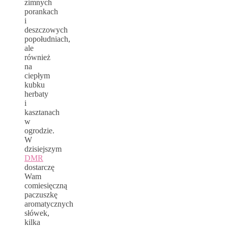
zimnych
porankach
i
deszczowych
popołudniach,
ale
również
na
ciepłym
kubku
herbaty
i
kasztanach
w
ogrodzie.
W
dzisiejszym
DMR
dostarczę
Wam
comiesięczną
paczuszkę
aromatycznych
słówek,
kilka