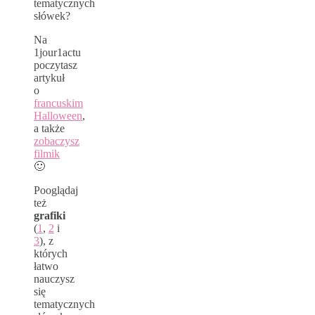
tematycznych
słówek?
Na
1jour1actu
poczytasz
artykuł
o
francuskim
Halloween
,
a także
zobaczysz
filmik
🙂
Pooglądaj
też
grafiki
(
1
,
2
i
3
), z
których
łatwo
nauczysz
się
tematycznych