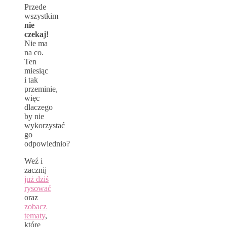
Przede
wszystkim
nie
czekaj!
Nie ma
na co.
Ten
miesiąc
i tak
przeminie,
więc
dlaczego
by nie
wykorzystać
go
odpowiednio?
Weź i
zacznij
już dziś
rysować
oraz
zobacz
tematy
,
które