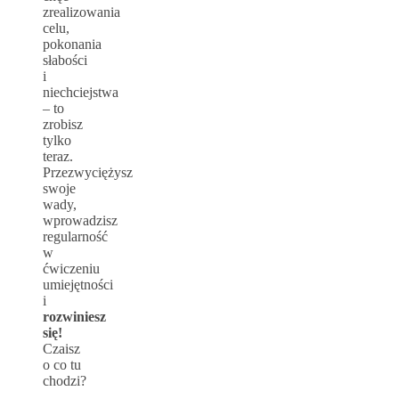
zrealizowania
celu,
pokonania
słabości
i
niechciejstwa
– to
zrobisz
tylko
teraz.
Przezwyciężysz
swoje
wady,
wprowadzisz
regularność
w
ćwiczeniu
umiejętności
i
rozwiniesz
się!
Czaisz
o co tu
chodzi?