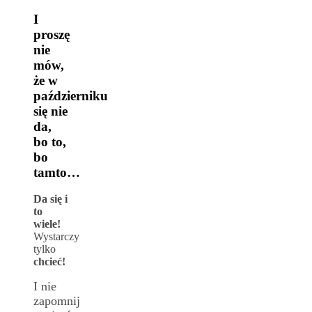
I
proszę
nie
mów,
że w
październiku
się nie
da,
bo to,
bo
tamto…
Da się i
to
wiele!
Wystarczy
tylko
chcieć!
I nie
zapomnij