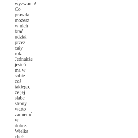
wyzwania!
Co
prawda
możesz
w nich
brać
udział
przez
cały
rok.
Jednakże
jesień
ma w
sobie
coś
takiego,
że jej
słabe
strony
warto
zamienić
w
dobre.
Wielka
chęć