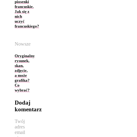
piosenki
francuskie.
Jak się z
nich
uczyć
francuskiego?
Nowsze
Oryginalny
rysunek,
skan,
zdjęcie,
a może
grafika?
Co
wybrać?
Dodaj
komentarz
Twój
adres
email