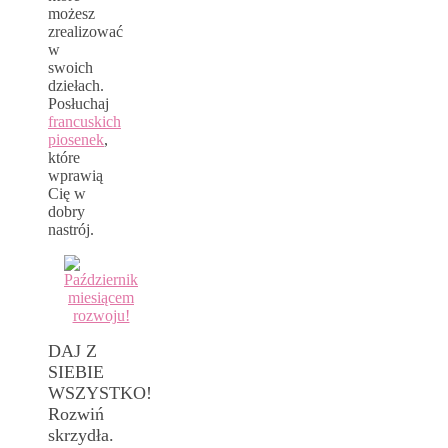
możesz
zrealizować
w
swoich
dziełach.
Posłuchaj
francuskich
piosenek
,
które
wprawią
Cię w
dobry
nastrój.
DAJ Z
SIEBIE
WSZYSTKO!
Rozwiń
skrzydła.