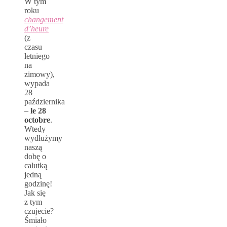
W tym
roku
changement
d’heure
(z
czasu
letniego
na
zimowy),
wypada
28
października
–
le 28
octobre
.
Wtedy
wydłużymy
naszą
dobę o
calutką
jedną
godzinę!
Jak się
z tym
czujecie?
Śmiało