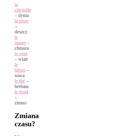
la
citrouille
– dynia
la pluie
–
deszcz
le
nuage
–
chmura
le vent
– wiatr
le
hibou
–
sowa
le thé
–
herbata
le froid
–
zimno
Zmiana
czasu?