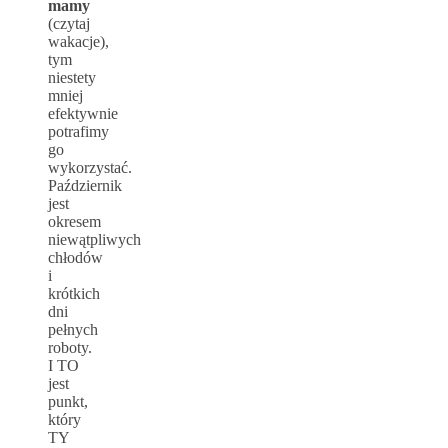
mamy
(czytaj
wakacje),
tym
niestety
mniej
efektywnie
potrafimy
go
wykorzystać.
Październik
jest
okresem
niewątpliwych
chłodów
i
krótkich
dni
pełnych
roboty.
I TO
jest
punkt,
który
TY