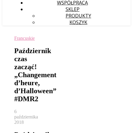
WSPÓŁPRACA
SKLEP
PRODUKTY
KOSZYK
Francuskie
Październik
czas
zacząć!
„Changement
d’heure,
d’Halloween”
#DMR2
6
października
2018