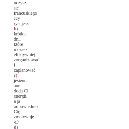
uczysz
się
francuskiego
czy
rysujesz
b)
krótkie
dni,
które
możesz
efektywniej
zorganizować
i
zaplanować
c)
jesienna
aura
doda Ci
energii,
a ja
odpowiednio
Cię
zmotywuję
🙂
d)