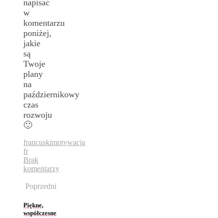
napisać
w
komentarzu
poniżej,
jakie
są
Twoje
plany
na
październikowy
czas
rozwoju
🙂
francuski
motywacja
fr
Brak
komentarzy
Poprzedni
Piękne,
współczesne