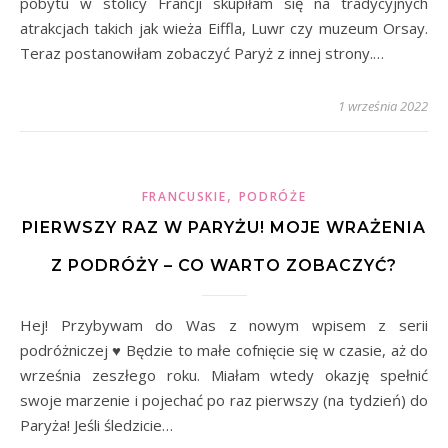
pobytu w stolicy Francji skupiłam się na tradycyjnych
atrakcjach takich jak wieża Eiffla, Luwr czy muzeum Orsay.
Teraz postanowiłam zobaczyć Paryż z innej strony.…
1 września 2022
,
FRANCUSKIE
PODRÓŻE
PIERWSZY RAZ W PARYŻU! MOJE WRAŻENIA
Z PODRÓŻY – CO WARTO ZOBACZYĆ?
Hej! Przybywam do Was z nowym wpisem z serii
podróżniczej ♥ Będzie to małe cofnięcie się w czasie, aż do
września zeszłego roku. Miałam wtedy okazję spełnić
swoje marzenie i pojechać po raz pierwszy (na tydzień) do
Paryża! Jeśli śledzicie…