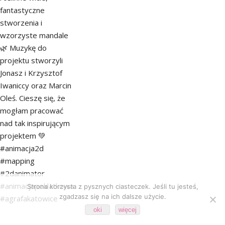
Strona korzysta z pysznych ciasteczek. Jeśli tu jesteś,
zgadzasz się na ich dalsze użycie.
oki
więcej