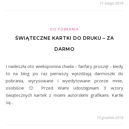
11 lutego 2019
DO POBRANIA
ŚWIĄTECZNE KARTKI DO DRUKU – ZA
DARMO
I nadeszła oto wiekopomna chwila – fanfary proszę! – kiedy
to na blog po raz pierwszy wjeżdżają darmoszki do
pobrania, wyrysowane i wyedytowane przeze mnie,
osobiście 🙂 Przed Wami udostępniam 3 wzory
świątecznych kartek z moimi autorskimi grafikami. Kartki
są…
10 grudnia 2018