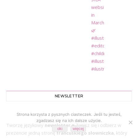
NEWSLETTER
Strona korzysta z pysznych ciasteczek. Jeśli tu jesteś,
zgadzasz się na ich dalsze użycie.
Tworzę językowy
newsletter
♥ Zapisz się i odbierz w
oki
więcej
prezencie jedną stronę
francuskiego słowniczka
, który