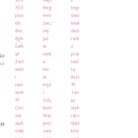
ci
ca
ją