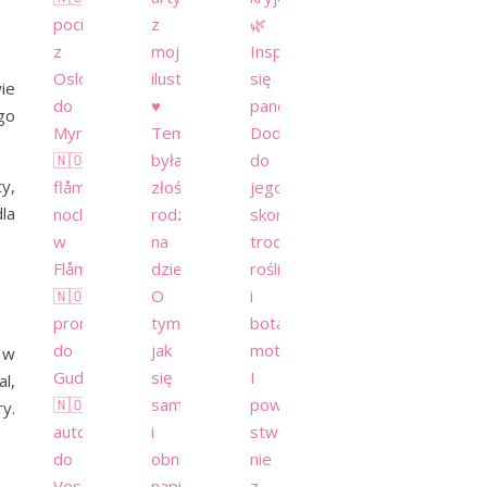
ie
go
y,
la
 w
l,
y.