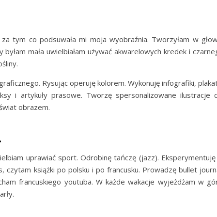
 za tym co podsuwała mi moja wyobraźnia. Tworzyłam w głow
Gdy byłam mała uwielbiałam używać akwarelowych kredek i czarne
śliny.
aficznego. Rysując operuję kolorem. Wykonuję infografiki, plakat
omiksy i artykuły prasowe. Tworzę spersonalizowane ilustracje d
 świat obrazem.
…
uwielbiam uprawiać sport. Odrobinę tańczę (jazz). Eksperymentuję
 czytam książki po polsku i po francusku. Prowadzę bullet journa
łucham francuskiego youtuba. W każde wakacje wyjeżdżam w gór
arły.