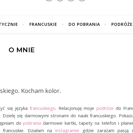
TYCZNIE
FRANCUSKIE
DO POBRANIA
PODRÓŻE
O MNIE
uskiego. Kocham kolor.
yć się języka
francuskiego
. Relacjonuję moje
podróże
do Francj
. Dzielę się darmowymi stronami do nauki francuskiego. Pokazu
stępniam do
pobrania
darmowe kartki, tapety na telefon i planer
ki
francuskie. Działam na
instagramie
gdzie zarażam pasją 