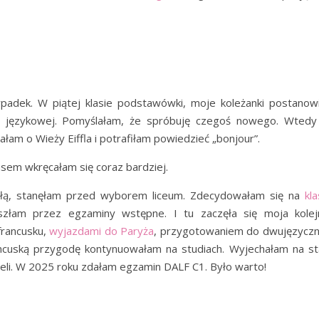
padek. W piątej klasie podstawówki, moje koleżanki postanowi
le językowej. Pomyślałam, że spróbuję czegoś nowego. Wtedy
ałam o Wieży Eiffla i potrafiłam powiedzieć „bonjour”.
asem wkręcałam się coraz bardziej.
zkołą, stanęłam przed wyborem liceum. Zdecydowałam się na
kl
szłam przez egzaminy wstępne. I tu zaczęła się moja kolej
 francusku,
wyjazdami do Paryża
, przygotowaniem do dwujęzyczn
ancuską przygodę kontynuowałam na studiach. Wyjechałam na st
seli. W 2025 roku zdałam egzamin DALF C1. Było warto!