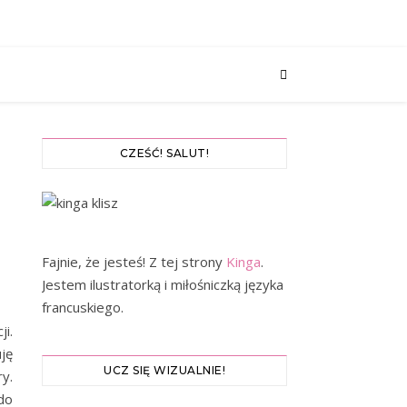
CZEŚĆ! SALUT!
Fajnie, że jesteś! Z tej strony
Kinga
.
Jestem ilustratorką i miłośniczką języka
francuskiego.
i.
ję
UCZ SIĘ WIZUALNIE!
y.
do