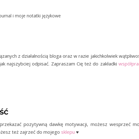
journal i moje notatki językowe
anych z działalnością bloga oraz w razie jakichkolwiek wątpliwoś
ak najszybciej odpisać. Zapraszam Cię też do zakładki
współpra
ść
mi przekazać pozytywną dawkę motywacji, możesz wesprzeć mo
ożesz też zajrzeć do mojego
sklepu
♥