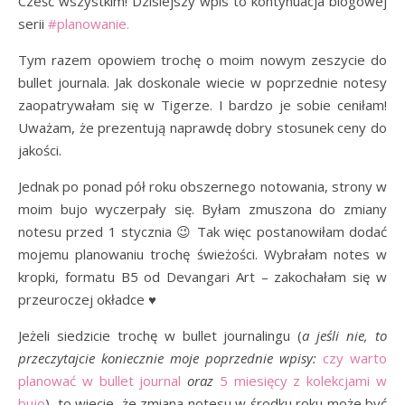
Cześć wszystkim! Dzisiejszy wpis to kontynuacja blogowej
serii
#planowanie.
Tym razem opowiem trochę o moim nowym zeszycie do
bullet journala. Jak doskonale wiecie w poprzednie notesy
zaopatrywałam się w Tigerze. I bardzo je sobie ceniłam!
Uważam, że prezentują naprawdę dobry stosunek ceny do
jakości.
Jednak po ponad pół roku obszernego notowania, strony w
moim bujo wyczerpały się. Byłam zmuszona do zmiany
notesu przed 1 stycznia 😉 Tak więc postanowiłam dodać
mojemu planowaniu trochę świeżości. Wybrałam notes w
kropki, formatu B5 od Devangari Art – zakochałam się w
przeuroczej okładce ♥
Jeżeli siedzicie trochę w bullet journalingu (
a jeśli nie, to
przeczytajcie koniecznie moje poprzednie wpisy:
czy warto
planować w bullet journal
oraz
5 miesięcy z kolekcjami w
bujo
), to wiecie, że zmiana notesu w środku roku może być