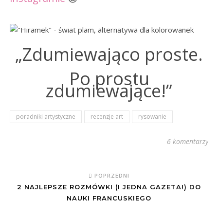
„Zdumiewająco proste.
Po prostu
zdumiewające!”
poradniki artystyczne
recenzje art
rysowanie
6 komentarzy
POPRZEDNI
2 NAJLEPSZE ROZMÓWKI (I JEDNA GAZETA!) DO
NAUKI FRANCUSKIEGO