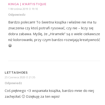
KINGA | K'ARTISTIQUE
1 Września 2019 O 19:10
Odpowiedz
Bardzo polecam! To świetna książka i właśnie nie ma tu
znaczenia czy ktoś potrafi rysować, czy nie – liczy się
dobra zabawa. Myślę, że „Hirameki” są o wiele ciekawsze
niż kolorowanki, przy czym bardzo rozwijają kreatywność
😀
LETTASHOES
25 Czerwca 2020 O 21:35
Odpowiedz
Coś pięknego <3 wspaniała książka, bardzo mnie do niej
zachęciłaś 🙂 Dziękuję za ten wpis!