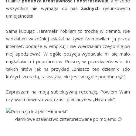
realnie
pobudza kreatywność
i
odstresowuje
, a przede
wszystkim nie wymaga od nas
żadnych
rysunkowych
umiejętności!
Sama kupując „Hirameki” robiłam to trochę w ciemno. Nie
widziałam wcześniej książki na żywo (zamówiłam ją przez
internet, bodajże w empiku) i nie wiedziałam czego się po
niej spodziewać. W ogóle pozycja wydawała mi się mało
nagłaśniania i popularna w Polsce, w przeciwieństwie do
takich hitów jak na przykład „Zniszcz ten dziennik” (do
których zresztą, ta książka, nie jest w ogóle podobna 😉 )
Zapraszam na moją subiektywną recenzję. Powiem Wam
czy warto inwestować czas i pieniądze w „Hirameki”.
Plamkowe szaleństwo zinterpretowane po mojemu 😉