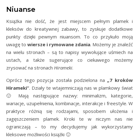
Niuanse
Książka nie dość, że jest miejscem pełnym plamek i
kleksów do kreatywnej zabawy, to zyskuje dodatkowe
punkty dzięki pewnym niuansom. To co przykuło moją
uwagę to
wiersze i rymowane zdania
. Możemy je znaleźć
na wielu stronach – są to napisy wywołujące uśmiech na
ustach, a także sugerujące co ciekawego możemy
zrysować na stronach
Hirameki
.
Oprócz tego pozycja została podzielona na
„7 kroków
Hirameki”
. Działy te wtajemniczają nas w plamkowy świat
🙂 Mają następujące nazwy: minimalizm, kategorie,
wariacje, uzupełnienia, kombinacje, interakcje i freestyle. W
praktyce różnią się rodzajami, sposobem ułożenia i
zagęszczeniem plamek. Kroki te w niczym nas nie
ograniczają – to my decydujemy jak wykorzystamy
kleksowe możliwości książki 🙂