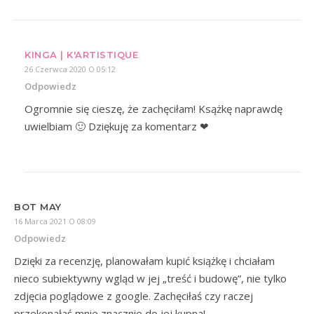
KINGA | K'ARTISTIQUE
26 Czerwca 2020 O 05:12
Odpowiedz
Ogromnie się cieszę, że zachęciłam! Ksążkę naprawdę
uwielbiam 🙂 Dziękuję za komentarz ❤
BOT MAY
16 Marca 2021 O 08:09
Odpowiedz
Dzięki za recenzję, planowałam kupić książkę i chciałam
nieco subiektywny wgląd w jej „treść i budowę”, nie tylko
zdjęcia poglądowe z google. Zachęciłaś czy raczej
przekonałaś mnie znacznie do jej kupna!