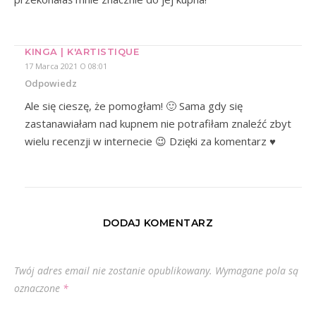
KINGA | K'ARTISTIQUE
17 Marca 2021 O 08:01
Odpowiedz
Ale się cieszę, że pomogłam! 🙂 Sama gdy się
zastanawiałam nad kupnem nie potrafiłam znaleźć zbyt
wielu recenzji w internecie 😉 Dzięki za komentarz ♥
DODAJ KOMENTARZ
Twój adres email nie zostanie opublikowany.
Wymagane pola są
oznaczone
*