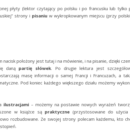
nej płyty (lektor czytający po polsku i po francusku lub tylko 
uskiej” strony i
pisaniu
w wykropkowanym miejscu (przy polski
cisk położony jest tutaj i na mówienie, i na pisanie, dzięki cze
się daną
partię słówek
. Po drugie lektura jest szczegóło
tarczają masę informacji o samej Francji i Francuzach, a tak
ramatyczne. Pod koniec każdego większego działu możemy wykon
ka
ilustracjami
– możemy na postawie nowych wyrażeń tworz
ruszone w książce są
praktyczne
(przystosowane do użycia
łowo rozbudowane. Ze swojej strony polecam każdemu, kto ch
stopień.