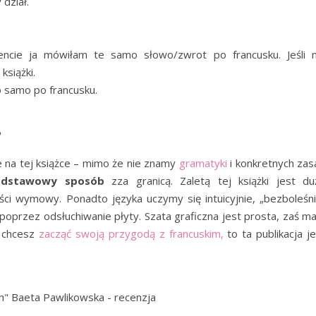
dział.
ncie ja mówiłam te samo słowo/zwrot po francusku. Jeśli n
książki.
to samo po francusku.
?
ie na tej książce – mimo że nie znamy
gramatyki
i konkretnych zas
odstawowy sposób
zza granicą. Zaletą tej książki jest du
ci wymowy. Ponadto języka uczymy się intuicyjnie, „bezboleśni
przez odsłuchiwanie płyty. Szata graficzna jest prosta, zaś ma
i chcesz
zacząć swoją przygodą z francuskim,
to ta publikacja j