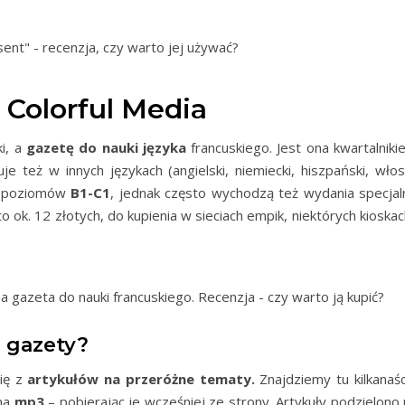
” Colorful Media
i, a
gazetę do nauki języka
francuskiego. Jest ona kwartalniki
 też w innych językach (angielski, niemiecki, hiszpański, włosk
la poziomów
B1-C1
, jednak często wychodzą też wydania specjal
o ok. 12 złotych, do kupienia w sieciach empik, niektórych kioskac
j gazety?
się z
artykułów na przeróżne tematy.
Znajdziemy tu kilkanaśc
na
mp3
– pobierając je wcześniej ze strony. Artykuły podzielono 