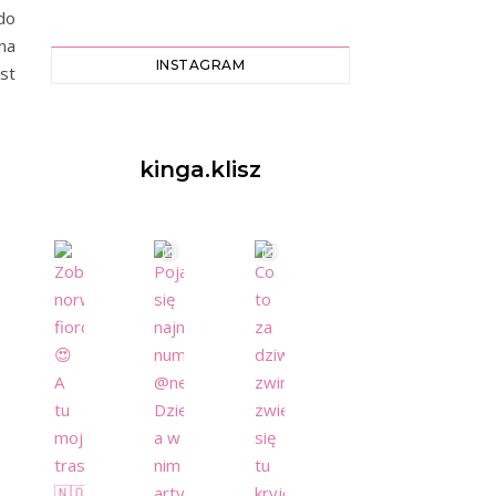
do
na
INSTAGRAM
st
kinga.klisz