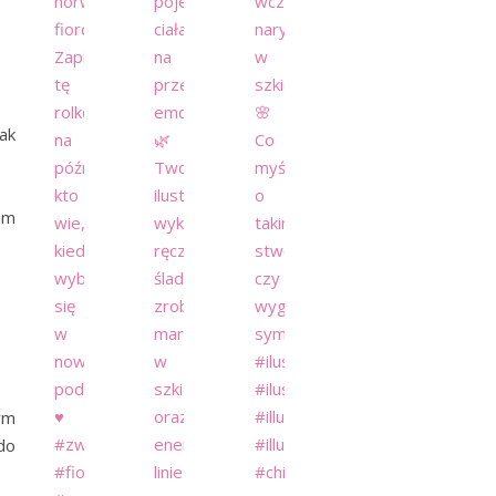
ak
am
ym
do