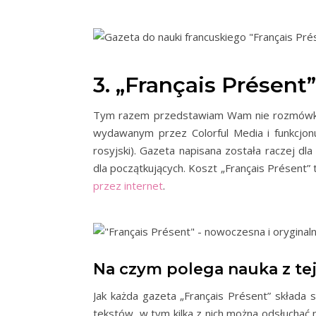
3. „Français Présent
Tym razem przedstawiam Wam nie rozmówk
wydawanym przez Colorful Media i funkcjonuje
rosyjski). Gazeta napisana została raczej d
dla początkujących. Koszt „Français Présent” t
przez internet
.
Na czym polega nauka z te
Jak każda gazeta „Français Présent” składa 
tekstów, w tym kilka z nich można odsłuchać 