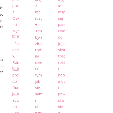
i,
wo
ch
 tą
h.
 są
óch