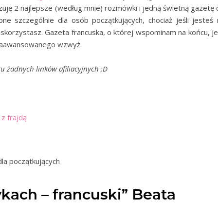
zuję 2 najlepsze (według mnie) rozmówki i jedną świetną gazetę 
ne szczególnie dla osób początkujących, chociaż jeśli jesteś 
korzystasz. Gazeta francuska, o której wspominam na końcu, je
 zaawansowanego wzwyż.
tu żadnych linków afiliacyjnych ;D
 z frajdą
ykach – francuski” Beata