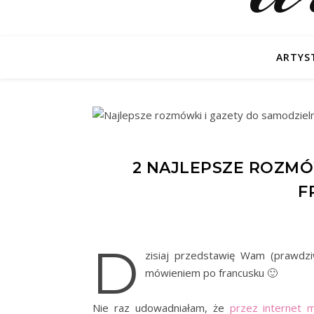
ARTYS
2 NAJLEPSZE ROZMÓW
F
D
zisiaj przedstawię Wam (prawdz
mówieniem po francusku 🙂
Nie raz udowadniałam, że
przez internet 