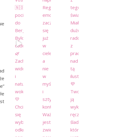
ie
ad
że
e”
łe
est