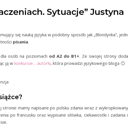
aczeniach. Sytuacje” Justyna
ajmujący się nauką języka w podobny sposób jak „Blondynka”, jedn
ętności
pisania
.
t dla osób na poziomach
od A2 do B1+
. Ze swojej strony dod
ąc ją w
konkursie… autorki
, która prowadzi językowego bloga 🙂
siążce?
wej stronie mamy napisane po polsku zdania wraz z wykropkowan
nia po francusku oraz wypisane słówka, ciekawostki i zadania 
sie.