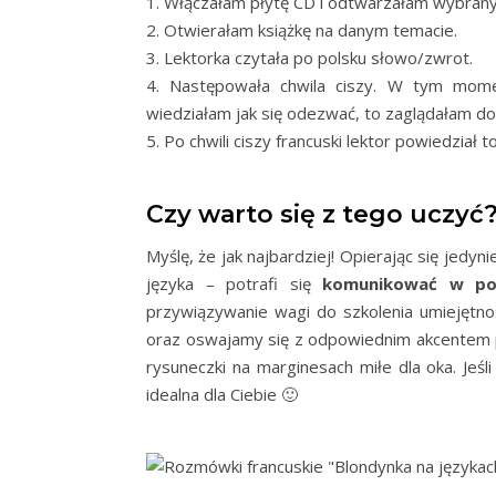
1. Włączałam płytę CD i odtwarzałam wybrany 
2. Otwierałam książkę na danym temacie.
3. Lektorka czytała po polsku słowo/zwrot.
4. Następowała chwila ciszy. W tym mome
wiedziałam jak się odezwać, to zaglądałam do 
5. Po chwili ciszy francuski lektor powiedział 
Czy warto się z tego uczyć
Myślę, że jak najbardziej! Opierając się jedyn
języka – potrafi się
komunikować w p
przywiązywanie wagi do szkolenia umiejętnoś
oraz oswajamy się z odpowiednim akcentem po
rysuneczki na marginesach miłe dla oka. Jeśl
idealna dla Ciebie 🙂