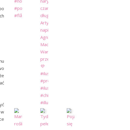
po
ch
mu
wo
że
ać
yć
 w
ce