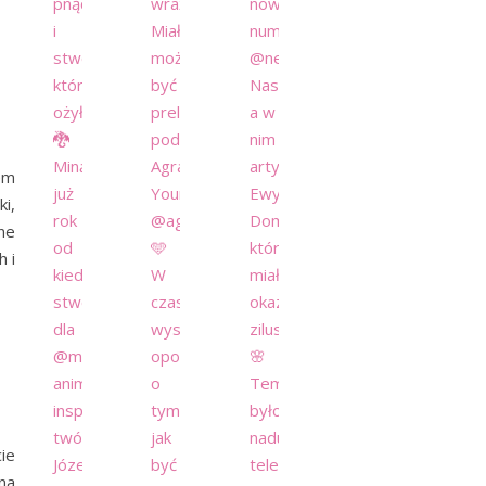
em
i,
ne
h i
ie
na