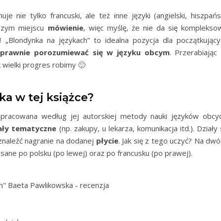
e nie tylko francuski, ale też inne języki (angielski, hiszpańsk
wszym miejscu
mówienie
, więc myślę, że nie da się komplekso
e! „Blondynka na językach” to idealna pozycja dla początkujący
sprawnie porozumiewać się w języku obcym
. Przerabiając
 wielki progres robimy 🙂
a w tej książce?
opracowana według jej autorskiej metody nauki języków obcyc
ały tematyczne
(np. zakupy, u lekarza, komunikacja itd.). Działy
naleźć nagranie na dodanej
płycie
. Jak się z tego uczyć? Na dw
sane po polsku (po lewej) oraz po francusku (po prawej).