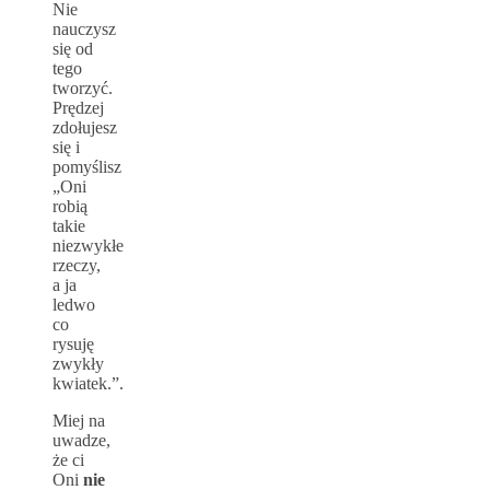
Nie
nauczysz
się od
tego
tworzyć.
Prędzej
zdołujesz
się i
pomyślisz
„Oni
robią
takie
niezwykłe
rzeczy,
a ja
ledwo
co
rysuję
zwykły
kwiatek.”.
Miej na
uwadze,
że ci
Oni
nie