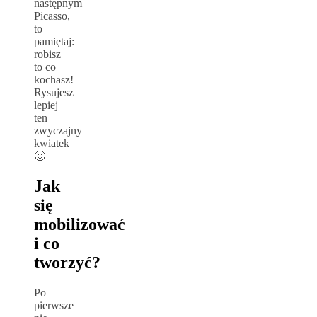
następnym
Picasso,
to
pamiętaj:
robisz
to co
kochasz!
Rysujesz
lepiej
ten
zwyczajny
kwiatek
🙂
Jak
się
mobilizować
i co
tworzyć?
Po
pierwsze