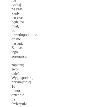
nie
czekaj
na czas,
kiedy
ten czas
będziesz
miał,
bo
prawdopodobnie…
on nie
nastąpi.
Zamiast
tego
zorganizuj
i
zaplanuj
swój
dzień.
Wygospodaruj
przynajmniej
10
minut
dziennie
na
ćwiczenie