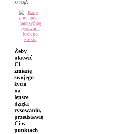
zacząć.
Żeby
ułatwić
Ci
zmianę
swojego
życia
na
lepsze
dzięki
rysowaniu,
przedstawię
Ci w
punktach