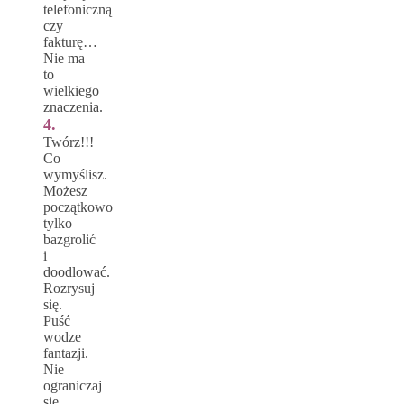
telefoniczną
czy
fakturę…
Nie ma
to
wielkiego
znaczenia.
4.
Twórz!!!
Co
wymyślisz.
Możesz
początkowo
tylko
bazgrolić
i
doodlować.
Rozrysuj
się.
Puść
wodze
fantazji.
Nie
ograniczaj
się.