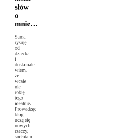
słów
o
mnie…
Sama
rysuję
od
dziecka
i
doskonale
wiem,
że
wcale
nie
robię
tego
idealnie.
Prowadząc
blog
uczę się
nowych
rzeczy,
spełniam