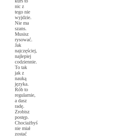
kurs to
nic z
tego nie
wyjdzie.
Nie ma
szans.
Musisz
rysować.
Jak
najczęściej,
najlepiej
codziennie.
To tak
jak z
nauką
języka.
Rób to
regularnie,
a dasz
radę.
Zrobisz
postęp.
Chociażbyś
nie miał
zostać