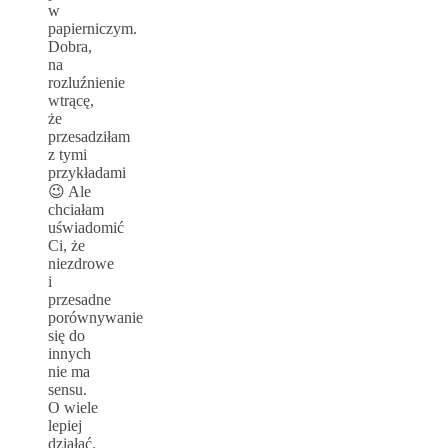
w
papierniczym.
Dobra,
na
rozluźnienie
wtrącę,
że
przesadziłam
z tymi
przykładami
😉 Ale
chciałam
uświadomić
Ci, że
niezdrowe
i
przesadne
porównywanie
się do
innych
nie ma
sensu.
O wiele
lepiej
działać.