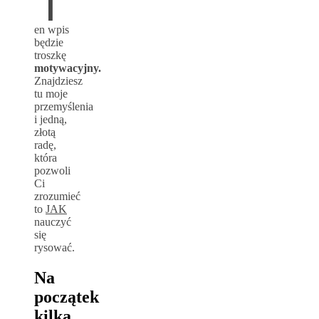
en wpis
będzie
troszkę
motywacyjny.
Znajdziesz
tu moje
przemyślenia
i jedną,
złotą
radę,
która
pozwoli
Ci
zrozumieć
to
JAK
nauczyć
się
rysować.
Na
początek
kilka