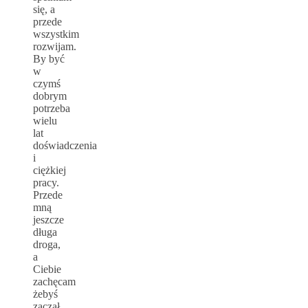
się, a
przede
wszystkim
rozwijam.
By być
w
czymś
dobrym
potrzeba
wielu
lat
doświadczenia
i
ciężkiej
pracy.
Przede
mną
jeszcze
długa
droga,
a
Ciebie
zachęcam
żebyś
zaczął