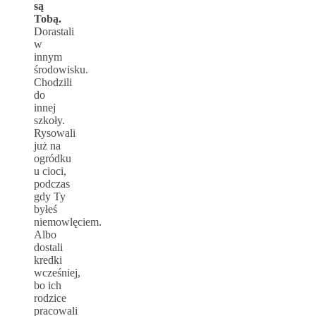
są
Tobą.
Dorastali
w
innym
środowisku.
Chodzili
do
innej
szkoły.
Rysowali
już na
ogródku
u cioci,
podczas
gdy Ty
byłeś
niemowlęciem.
Albo
dostali
kredki
wcześniej,
bo ich
rodzice
pracowali