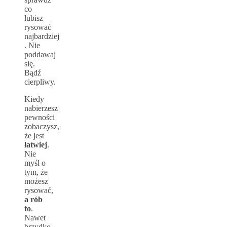
co
lubisz
rysować
najbardziej
. Nie
poddawaj
się.
Bądź
cierpliwy.
Kiedy
nabierzesz
pewności
zobaczysz,
że jest
łatwiej
.
Nie
myśl o
tym, że
możesz
rysować,
a
rób
to
.
Nawet
brzydko.