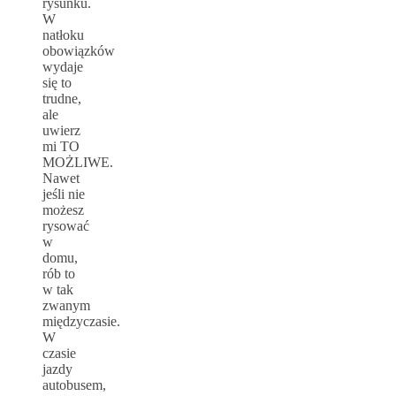
rysunku.
W
natłoku
obowiązków
wydaje
się to
trudne,
ale
uwierz
mi TO
MOŻLIWE.
Nawet
jeśli nie
możesz
rysować
w
domu,
rób to
w tak
zwanym
międzyczasie.
W
czasie
jazdy
autobusem,