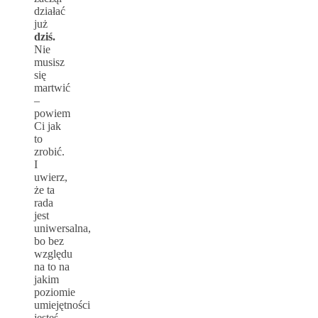
działać
już
dziś.
Nie
musisz
się
martwić
–
powiem
Ci jak
to
zrobić.
I
uwierz,
że ta
rada
jest
uniwersalna,
bo bez
względu
na to na
jakim
poziomie
umiejętności
jesteś,