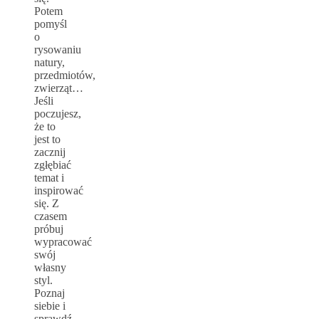
Potem
pomyśl
o
rysowaniu
natury,
przedmiotów,
zwierząt…
Jeśli
poczujesz,
że to
jest to
zacznij
zgłębiać
temat i
inspirować
się. Z
czasem
próbuj
wypracować
swój
własny
styl.
Poznaj
siebie i
sprawdź