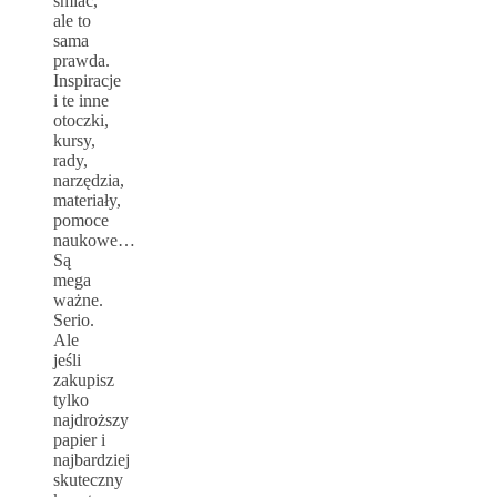
śmiać,
ale to
sama
prawda.
Inspiracje
i te inne
otoczki,
kursy,
rady,
narzędzia,
materiały,
pomoce
naukowe…
Są
mega
ważne.
Serio.
Ale
jeśli
zakupisz
tylko
najdroższy
papier i
najbardziej
skuteczny