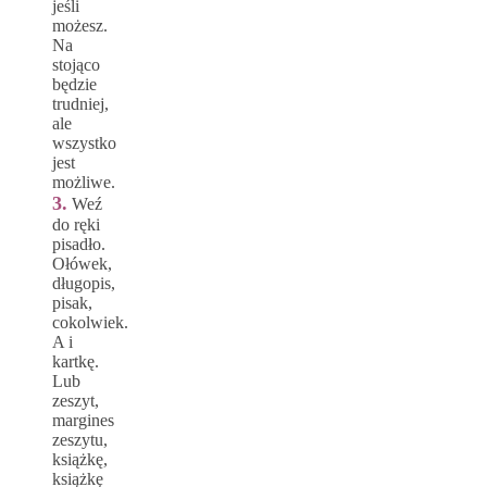
jeśli
możesz.
Na
stojąco
będzie
trudniej,
ale
wszystko
jest
możliwe.
3.
Weź
do ręki
pisadło.
Ołówek,
długopis,
pisak,
cokolwiek.
A i
kartkę.
Lub
zeszyt,
margines
zeszytu,
książkę,
książkę