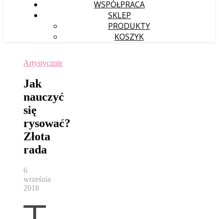
WSPÓŁPRACA
SKLEP
PRODUKTY
KOSZYK
Artystycznie
Jak
nauczyć
się
rysować?
Złota
rada
6
września
2018
T