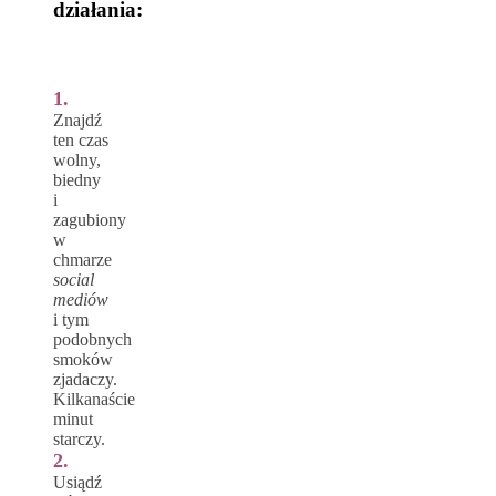
działania:
1.
Znajdź
ten czas
wolny,
biedny
i
zagubiony
w
chmarze
social
mediów
i tym
podobnych
smoków
zjadaczy.
Kilkanaście
minut
starczy.
2.
Usiądź