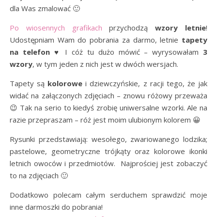
dla Was zmalować 🙂
Po wiosennych grafikach
przychodzą
wzory letnie
!
Udostępniam Wam do pobrania za darmo, letnie
tapety
na telefon
♥ I cóż tu dużo mówić – wyrysowałam
3
wzory
, w tym jeden z nich jest w dwóch wersjach.
Tapety są
kolorowe
i dziewczyńskie, z racji tego, że jak
widać na załączonych zdjęciach – znowu różowy przeważa
😉 Tak na serio to kiedyś zrobię uniwersalne wzorki. Ale na
razie przepraszam – róż jest moim ulubionym kolorem 😀
Rysunki przedstawiają: wesołego, zwariowanego lodzika;
pastelowe, geometryczne trójkąty oraz kolorowe ikonki
letnich owoców i przedmiotów. Najprościej jest zobaczyć
to na zdjęciach 🙂
Dodatkowo polecam całym serduchem sprawdzić moje
inne darmoszki do pobrania!