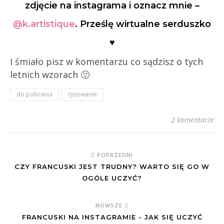
zdjęcie na instagrama i oznacz mnie –
@k.artistique
. Prześlę wirtualne serduszko
♥
I śmiało pisz w komentarzu co sądzisz o tych
letnich wzorach 🙂
do pobrania
rysowanie
2 komentarze
POPRZEDNI
CZY FRANCUSKI JEST TRUDNY? WARTO SIĘ GO W
OGÓLE UCZYĆ?
NOWSZE
FRANCUSKI NA INSTAGRAMIE - JAK SIĘ UCZYĆ