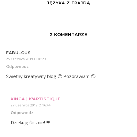
JĘZYKA Z FRAJDĄ
2 KOMENTARZE
FABULOUS
25 Czerwca 2019 O 18:29
Odpowiedz
Świetny kreatywny blog 🙂 Pozdrawiam 🙂
KINGA | K'ARTISTIQUE
27 Czerwca 2019 O 16:44
Odpowiedz
Dziękuję ślicznie! ❤