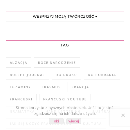
WESPRZYJ MOJĄ TWÓRCZOŚĆ ♥
TAGI
ALZACJA
BOŻE NARODZENIE
BULLET JOURNAL
DO DRUKU
DO POBRANIA
EGZAMINY
ERASMUS
FRANCJA
FRANCUSKI
FRANCUSKI YOUTUBE
Strona korzysta z pysznych ciasteczek. Jeśli tu jesteś,
GRAMATYKA
HAND LETTERING
ILUSTRACJA
zgadzasz się na ich dalsze użycie.
oki
więcej
JAK SIĘ UCZYĆ FRANCUSKIEGO
KULTURA